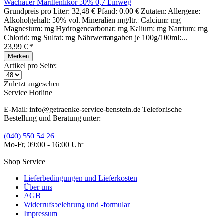
Wachauer Marillenlikör 30% 0,7 Einweg
Grundpreis pro Liter: 32,48 € Pfand: 0.00 € Zutaten: Allergene:
Alkoholgehalt: 30% vol. Mineralien mg/ltr.: Calcium: mg
Magnesium: mg Hydrogencarbonat: mg Kalium: mg Natrium: mg
Chlorid: mg Sulfat: mg Nährwertangaben je 100g/100ml:...
23,99 € *
Merken
Artikel pro Seite:
Zuletzt angesehen
Service Hotline
E-Mail: info@getraenke-service-benstein.de Telefonische
Bestellung und Beratung unter:
(040) 550 54 26
Mo-Fr, 09:00 - 16:00 Uhr
Shop Service
Lieferbedingungen und Lieferkosten
Über uns
AGB
Widerrufsbelehrung und -formular
Impressum