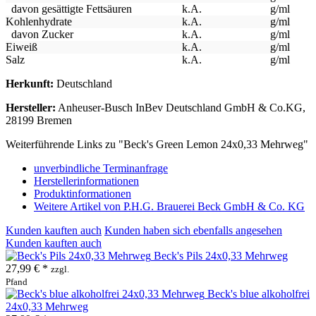
davon gesättigte Fettsäuren
k.A.
g/ml
Kohlenhydrate
k.A.
g/ml
davon Zucker
k.A.
g/ml
Eiweiß
k.A.
g/ml
Salz
k.A.
g/ml
Herkunft:
Deutschland
Hersteller:
Anheuser-Busch InBev Deutschland GmbH & Co.KG,
28199 Bremen
Weiterführende Links zu "Beck's Green Lemon 24x0,33 Mehrweg"
unverbindliche Terminanfrage
Herstellerinformationen
Produktinformationen
Weitere Artikel von P.H.G. Brauerei Beck GmbH & Co. KG
Kunden kauften auch
Kunden haben sich ebenfalls angesehen
Kunden kauften auch
Beck's Pils 24x0,33 Mehrweg
27,99 € *
zzgl.
Pfand
Beck's blue alkoholfrei
24x0,33 Mehrweg