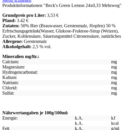
Menü schließen
Produktinformationen "Beck's Green Lemon 24x0,33 Mehrweg"
Grundpreis pro Liter:
3,53 €
Pfand:
3.42 €
Zutaten:
50% Bier (Brauwasser, Gerstenmalz, Hopfen) 50 %
Erfrischungsgetränk(Wasser, Glukose-Fruktose-Sirup (Weizen),
Zucker, Kohlensäure, Säuerungsmittel Citronensäure, natürliches
Allergene:
Gerstenmalz
Alkoholgehalt:
2,5 % vol.
Mineralien mg/ltr.:
Calcium:
mg
Magnesium:
mg
Hydrogencarbonat:
mg
Kalium:
mg
Natrium:
mg
Chlorid:
mg
Sulfat:
mg
Nährwertangaben je 100g/100ml:
Energie:
k.A.
kJ
k.A.
kcal
Fett
k.A.
g/ml