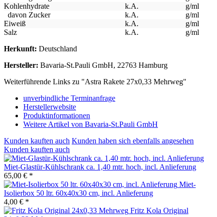
Kohlenhydrate
k.A.
g/ml
davon Zucker
k.A.
g/ml
Eiweiß
k.A.
g/ml
Salz
k.A.
g/ml
Herkunft:
Deutschland
Hersteller:
Bavaria-St.Pauli GmbH, 22763 Hamburg
Weiterführende Links zu "Astra Rakete 27x0,33 Mehrweg"
unverbindliche Terminanfrage
Herstellerwebsite
Produktinformationen
Weitere Artikel von Bavaria-St.Pauli GmbH
Kunden kauften auch
Kunden haben sich ebenfalls angesehen
Kunden kauften auch
Miet-Glastür-Kühlschrank ca. 1,40 mtr. hoch, incl. Anlieferung
65,00 € *
Miet-
Isolierbox 50 ltr. 60x40x30 cm, incl. Anlieferung
4,00 € *
Fritz Kola Original