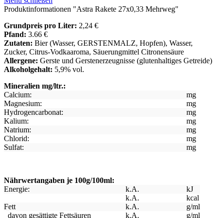
Menü schließen
Produktinformationen "Astra Rakete 27x0,33 Mehrweg"
Grundpreis pro Liter:
2,24 €
Pfand:
3.66 €
Zutaten:
Bier (Wasser, GERSTENMALZ, Hopfen), Wasser,
Zucker, Citrus-Vodkaaroma, Säuerungmittel Citronensäure
Allergene:
Gerste und Gerstenerzeugnisse (glutenhaltiges Getreide)
Alkoholgehalt:
5,9% vol.
Mineralien mg/ltr.:
Calcium:
mg
Magnesium:
mg
Hydrogencarbonat:
mg
Kalium:
mg
Natrium:
mg
Chlorid:
mg
Sulfat:
mg
Nährwertangaben je 100g/100ml:
Energie:
k.A.
kJ
k.A.
kcal
Fett
k.A.
g/ml
davon gesättigte Fettsäuren
k.A.
g/ml