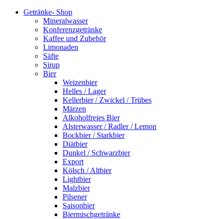
Getränke- Shop
Mineralwasser
Konferenzgetränke
Kaffee und Zubehör
Limonaden
Säfte
Sirup
Bier
Weizenbier
Helles / Lager
Kellerbier / Zwickel / Trübes
Märzen
Alkoholfreies Bier
Alsterwasser / Radler / Lemon
Bockbier / Starkbier
Diätbier
Dunkel / Schwarzbier
Export
Kölsch / Altbier
Lightbier
Malzbier
Pilsener
Saisonbier
Biermischgetränke