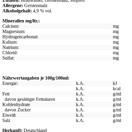
Zutaten:
Brauwasser, Gerstenmalz, Hopfen
Allergene:
Gerstenmalz
Alkoholgehalt:
4,9 % vol.
Mineralien mg/ltr.:
Calcium:
mg
Magnesium:
mg
Hydrogencarbonat:
mg
Kalium:
mg
Natrium:
mg
Chlorid:
mg
Sulfat:
mg
Nährwertangaben je 100g/100ml:
Energie:
k.A.
kJ
k.A.
kcal
Fett
k.A.
g/ml
davon gesättigte Fettsäuren
k.A.
g/ml
Kohlenhydrate
k.A.
g/ml
davon Zucker
k.A.
g/ml
Eiweiß
k.A.
g/ml
Salz
k.A.
g/ml
Herkunft:
Deutschland