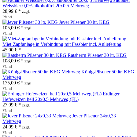
Paulaner
Weissbier 0,0% alkoholfrei 20x0,5 Mehrweg
28,99 € *
zzgl.
Pfand
Jever Pilsener 30 ltr. KEG
105,00 € *
zzgl.
Pfand
Miet-Zapfanlage in Verbindung mit Fassbier incl. Anlieferung
45,00 € *
Ratsherrn Pilsener 30 ltr. KEG
108,00 € *
zzgl.
Pfand
König-Pilsener 50 ltr. KEG
Mehrweg
175,00 € *
zzgl.
Pfand
Erdinger
Hefeweizen hell 20x0,5 Mehrweg (FL)
27,99 € *
zzgl.
Pfand
Jever Pilsener 24x0,33
Mehrweg
24,99 € *
zzgl.
Pfand