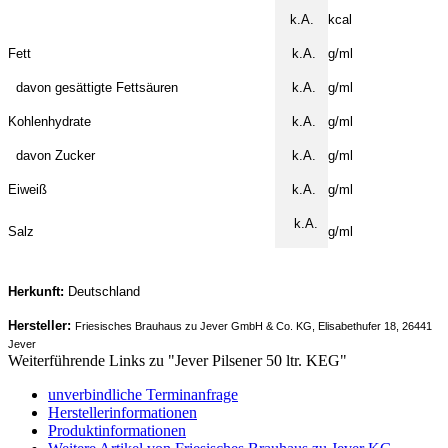
k.A.
kcal
Fett
k.A.
g/ml
davon gesättigte Fettsäuren
k.A.
g/ml
Kohlenhydrate
k.A.
g/ml
davon Zucker
k.A.
g/ml
Eiweiß
k.A.
g/ml
k.A.
Salz
g/ml
Herkunft:
Deutschland
Hersteller:
Friesisches Brauhaus zu Jever GmbH & Co. KG, Elisabethufer 18, 26441
Jever
Weiterführende Links zu "Jever Pilsener 50 ltr. KEG"
unverbindliche Terminanfrage
Herstellerinformationen
Produktinformationen