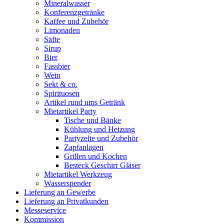
Mineralwasser
Konferenzgetränke
Kaffee und Zubehör
Limonaden
Säfte
Sirup
Bier
Fassbier
Wein
Sekt & co.
Spirituosen
Artikel rund ums Getränk
Mietartikel Party
Tische und Bänke
Kühlung und Heizung
Partyzelte und Zubehör
Zapfanlagen
Grillen und Kochen
Besteck Geschirr Gläser
Mietartikel Werkzeug
Wasserspender
Lieferung an Gewerbe
Lieferung an Privatkunden
Messeservice
Kommission