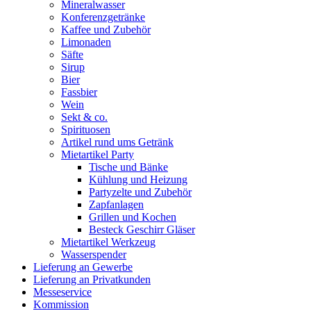
Mineralwasser
Konferenzgetränke
Kaffee und Zubehör
Limonaden
Säfte
Sirup
Bier
Fassbier
Wein
Sekt & co.
Spirituosen
Artikel rund ums Getränk
Mietartikel Party
Tische und Bänke
Kühlung und Heizung
Partyzelte und Zubehör
Zapfanlagen
Grillen und Kochen
Besteck Geschirr Gläser
Mietartikel Werkzeug
Wasserspender
Lieferung an Gewerbe
Lieferung an Privatkunden
Messeservice
Kommission