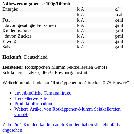
Nährwertangaben je 100g/100ml:
Energie:
k.A.
kJ
k.A.
kcal
Fett
k.A.
g/ml
davon gesättigte Fettsäuren
k.A.
g/ml
Kohlenhydrate
k.A.
g/ml
davon Zucker
k.A.
g/ml
Eiweiß
k.A.
g/ml
Salz
k.A.
g/ml
Herkunft:
Deutschland
Hersteller:
Rotkäppchen-Mumm Sektkellereien GmbH,
Sektkellereistraße 5, 06632 Freyburg/Unstrut
Weiterführende Links zu "Rotkäppchen rosé trocken 0,75 Einweg"
unverbindliche Terminanfrage
Herstellerwebsite
Produktinformationen
Weitere Artikel von Rotkäppchen-Mumm Sektkellereien
GmbH
Zubehör
1
Kunden kauften auch
Kunden haben sich ebenfalls
angesehen