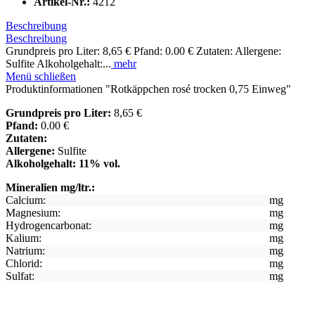
Artikel-Nr.:
4212
Beschreibung
Beschreibung
Grundpreis pro Liter: 8,65 € Pfand: 0.00 € Zutaten: Allergene:
Sulfite Alkoholgehalt:...
mehr
Menü schließen
Produktinformationen "Rotkäppchen rosé trocken 0,75 Einweg"
Grundpreis pro Liter:
8,65 €
Pfand:
0.00 €
Zutaten:
Allergene:
Sulfite
Alkoholgehalt: 11% vol.
Mineralien mg/ltr.:
Calcium:
mg
Magnesium:
mg
Hydrogencarbonat:
mg
Kalium:
mg
Natrium:
mg
Chlorid:
mg
Sulfat:
mg