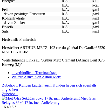
Energie:
k.A.
kJ
k.A.
kcal
Fett
k.A.
g/ml
davon gesättigte Fettsäuren
k.A.
g/ml
Kohlenhydrate
k.A.
g/ml
davon Zucker
k.A.
g/ml
Eiweiß
k.A.
g/ml
Salz
k.A.
g/ml
Herkunft:
Frankreich
Hersteller:
ARTHUR METZ, 102 rue du général De Gaulle,67520
MARLENHEIM
Weiterführende Links zu "Arthur Metz Cremant DAlsace Brut 0,75
Einweg (M)"
unverbindliche Terminanfrage
Weitere Artikel von Arthur Metz
Zubehör
1
Kunden kauften auch
Kunden haben sich ebenfalls
angesehen
Zubehör
1
Miet-Glas
Sektglas 36x0,17 ltr. incl. Anlieferung
16,40 € *