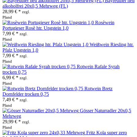
Bayreuther hell
alkoholfrei 20x0,5 Mehrweg (FL)
28,99 € *
zzgl.
Pfand
Rosèwein
Portugieser Rosè htr. Ungstein 1,0
7,99 € *
zzgl.
Pfand
Weißwein Riesling htr.
Pfalz Ungstein 1,0
7,99 € *
zzgl.
Pfand
Rotwein Rafale Syrah
trocken 0,75
6,99 € *
zzgl.
Pfand
Rotwein Bretz
Dornfelder trocken 0,75
7,49 € *
zzgl.
Pfand
Gösser Naturradler 20x0,5
Mehrweg
29,99 € *
zzgl.
Pfand
Fritz Kola super zero