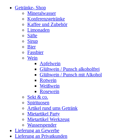
Getränke- Shop
Mineralwasser
Konferenzgetränke
Kaffee und Zubehör
Limonaden
Säfte
Sirup
Bier
Fassbier
Wein
Apfelwein
Glühwein / Punsch alkoholfrei
Glühwein / Punsch mit Alkohol
Rotwein
Weißwein
Rosewein
Sekt & co.
Spirituosen
Artikel rund ums Getränk
Mietartikel Party
Mietartikel Werkzeug
Wasserspender
Lieferung an Gewerbe
Lieferung an Privatkunden