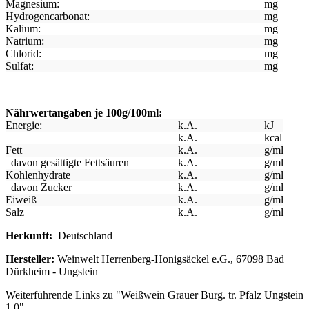
Magnesium:
mg
Hydrogencarbonat:
mg
Kalium:
mg
Natrium:
mg
Chlorid:
mg
Sulfat:
mg
Nährwertangaben je 100g/100ml:
Energie:
k.A.
kJ
k.A.
kcal
Fett
k.A.
g/ml
davon gesättigte Fettsäuren
k.A.
g/ml
Kohlenhydrate
k.A.
g/ml
davon Zucker
k.A.
g/ml
Eiweiß
k.A.
g/ml
Salz
k.A.
g/ml
Herkunft:
Deutschland
Hersteller:
Weinwelt Herrenberg-Honigsäckel e.G., 67098 Bad
Dürkheim - Ungstein
Weiterführende Links zu "Weißwein Grauer Burg. tr. Pfalz Ungstein
1,0"