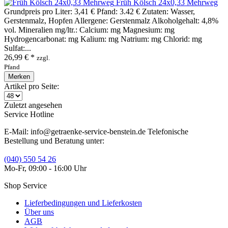
Früh Kölsch 24x0,33 Mehrweg
Grundpreis pro Liter: 3,41 € Pfand: 3.42 € Zutaten: Wasser,
Gerstenmalz, Hopfen Allergene: Gerstenmalz Alkoholgehalt: 4,8%
vol. Mineralien mg/ltr.: Calcium: mg Magnesium: mg
Hydrogencarbonat: mg Kalium: mg Natrium: mg Chlorid: mg
Sulfat:...
26,99 € *
zzgl.
Pfand
Merken
Artikel pro Seite:
Zuletzt angesehen
Service Hotline
E-Mail: info@getraenke-service-benstein.de Telefonische
Bestellung und Beratung unter:
(040) 550 54 26
Mo-Fr, 09:00 - 16:00 Uhr
Shop Service
Lieferbedingungen und Lieferkosten
Über uns
AGB