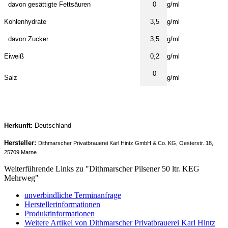
davon gesättigte Fettsäuren
0
g/ml
Kohlenhydrate
3,5
g/ml
davon Zucker
3,5
g/ml
Eiweiß
0,2
g/ml
0
Salz
g/ml
Herkunft:
Deutschland
Hersteller:
Dithmarscher Privatbrauerei Karl Hintz GmbH & Co. KG, Oesterstr. 18,
25709 Marne
Weiterführende Links zu "Dithmarscher Pilsener 50 ltr. KEG
Mehrweg"
unverbindliche Terminanfrage
Herstellerinformationen
Produktinformationen
Weitere Artikel von Dithmarscher Privatbrauerei Karl Hintz