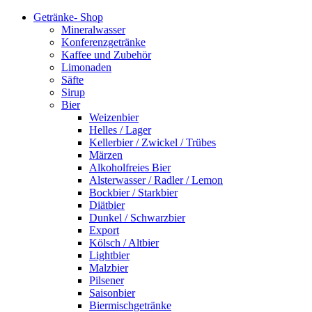
Getränke- Shop
Mineralwasser
Konferenzgetränke
Kaffee und Zubehör
Limonaden
Säfte
Sirup
Bier
Weizenbier
Helles / Lager
Kellerbier / Zwickel / Trübes
Märzen
Alkoholfreies Bier
Alsterwasser / Radler / Lemon
Bockbier / Starkbier
Diätbier
Dunkel / Schwarzbier
Export
Kölsch / Altbier
Lightbier
Malzbier
Pilsener
Saisonbier
Biermischgetränke