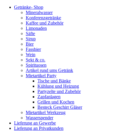
Getränke- Shop
Mineralwasser
Konferenzgetränke
Kaffee und Zubehör
Limonaden
Säfte
Sirup
Bier
Fassbier
Wein
Sekt & co.
Spirituosen
Artikel rund ums Getränk
Mietartikel Party
Tische und Bänke
Kühlung und Heizung
Partyzelte und Zubehör
Zapfanlagen
Grillen und Kochen
Besteck Geschirr Gläser
Mietartikel Werkzeug
Wasserspender
Lieferung an Gewerbe
Lieferung an Privatkunden