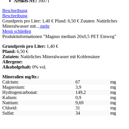
Artikel-Nr.:
16071
Beschreibung
Beschreibung
Grundpreis pro Liter: 1,40 € Pfand: 6,50 € Zutaten: Natürliches
Mineralwasser mit...
mehr
Menü schließen
Produktinformationen "Magnus medium 20x0,5 PET Einweg"
Grundpreis pro Liter:
1,40 €
Pfand:
6,50 €
Zutaten:
Natürliches Mineralwasser mit Kohlensäure
Allergene:
Alkoholgehalt:
0% vol.
Mineralien mg/ltr.:
Calcium:
67
mg
Magnesium:
3,9
mg
Hydrogencarbonat:
149,2
mg
Kalium:
0,9
mg
Natrium:
9,69
mg
Chlorid:
31
mg
Sulfat:
34
mg