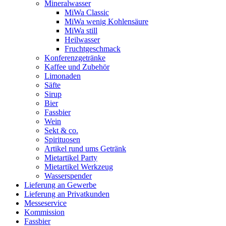
Mineralwasser
MiWa Classic
MiWa wenig Kohlensäure
MiWa still
Heilwasser
Fruchtgeschmack
Konferenzgetränke
Kaffee und Zubehör
Limonaden
Säfte
Sirup
Bier
Fassbier
Wein
Sekt & co.
Spirituosen
Artikel rund ums Getränk
Mietartikel Party
Mietartikel Werkzeug
Wasserspender
Lieferung an Gewerbe
Lieferung an Privatkunden
Messeservice
Kommission
Fassbier