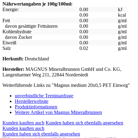
Nährwertangaben je 100g/100ml:
Energie:
0.00
kJ
0.00
kcal
Fett
0.00
g/ml
davon gesättigte Fettsäuren
0.00
g/ml
Kohlenhydrate
0.00
g/ml
davon Zucker
0.00
g/ml
Eiweiß
0.00
g/ml
Salz
0.02
g/ml
Herkunft:
Deutschland
Hersteller:
MAGNUS Mineralbrunnen GmbH und Co. KG,
Langenharmer Weg 211, 22844 Norderstedt
Weiterführende Links zu "Magnus medium 20x0,5 PET Einweg"
unverbindliche Terminanfrage
Herstellerwebsite
Produktinformationen
Weitere Artikel von Magnus Mineralbrunnen
Kunden kauften auch
Kunden haben sich ebenfalls angesehen
Kunden kauften auch
Kunden haben sich ebenfalls angesehen