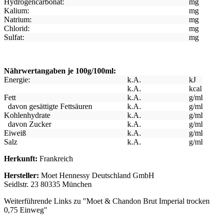
Hydrogencarbonat:
mg
Kalium:
mg
Natrium:
mg
Chlorid:
mg
Sulfat:
mg
Nährwertangaben je 100g/100ml:
Energie:
k.A.
kJ
k.A.
kcal
Fett
k.A.
g/ml
davon gesättigte Fettsäuren
k.A.
g/ml
Kohlenhydrate
k.A.
g/ml
davon Zucker
k.A.
g/ml
Eiweiß
k.A.
g/ml
Salz
k.A.
g/ml
Herkunft:
Frankreich
Hersteller:
Moet Hennessy Deutschland GmbH
Seidlstr. 23 80335 München
Weiterführende Links zu "Moet & Chandon Brut Imperial trocken
0,75 Einweg"