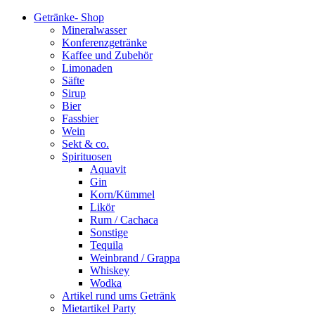
Getränke- Shop
Mineralwasser
Konferenzgetränke
Kaffee und Zubehör
Limonaden
Säfte
Sirup
Bier
Fassbier
Wein
Sekt & co.
Spirituosen
Aquavit
Gin
Korn/Kümmel
Likör
Rum / Cachaca
Sonstige
Tequila
Weinbrand / Grappa
Whiskey
Wodka
Artikel rund ums Getränk
Mietartikel Party