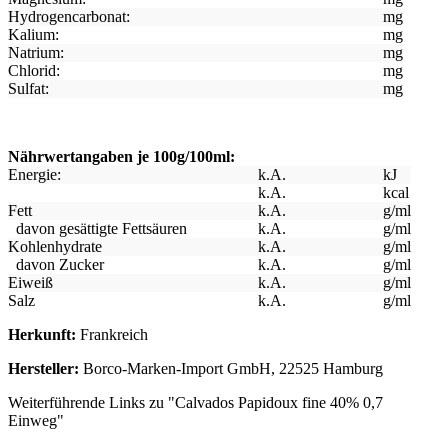
Hydrogencarbonat:
mg
Kalium:
mg
Natrium:
mg
Chlorid:
mg
Sulfat:
mg
Nährwertangaben je 100g/100ml:
Energie:
k.A.
kJ
k.A.
kcal
Fett
k.A.
g/ml
davon gesättigte Fettsäuren
k.A.
g/ml
Kohlenhydrate
k.A.
g/ml
davon Zucker
k.A.
g/ml
Eiweiß
k.A.
g/ml
Salz
k.A.
g/ml
Herkunft:
Frankreich
Hersteller:
Borco-Marken-Import GmbH, 22525 Hamburg
Weiterführende Links zu "Calvados Papidoux fine 40% 0,7
Einweg"