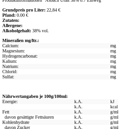
Produktinformationen "Asbach Uralt 38% 0.7 Einweg"
Grundpreis pro Liter:
22,84 €
Pfand:
0.00 €
Zutaten:
Allergene:
Alkoholgehalt:
38% vol.
Mineralien mg/ltr.:
Calcium:
mg
Magnesium:
mg
Hydrogencarbonat:
mg
Kalium:
mg
Natrium:
mg
Chlorid:
mg
Sulfat:
mg
Nährwertangaben je 100g/100ml:
Energie:
k.A.
kJ
k.A.
kcal
Fett
k.A.
g/ml
davon gesättigte Fettsäuren
k.A.
g/ml
Kohlenhydrate
k.A.
g/ml
davon Zucker
k.A.
g/ml