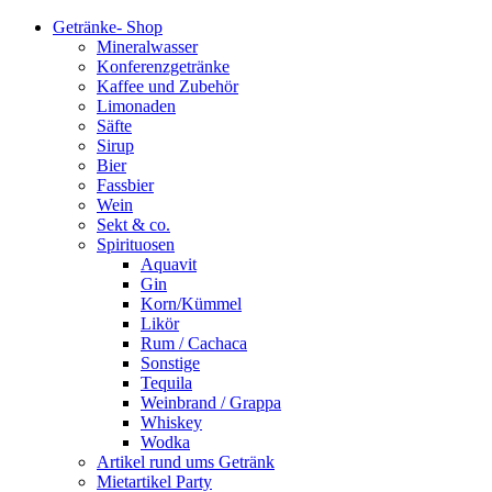
Getränke- Shop
Mineralwasser
Konferenzgetränke
Kaffee und Zubehör
Limonaden
Säfte
Sirup
Bier
Fassbier
Wein
Sekt & co.
Spirituosen
Aquavit
Gin
Korn/Kümmel
Likör
Rum / Cachaca
Sonstige
Tequila
Weinbrand / Grappa
Whiskey
Wodka
Artikel rund ums Getränk
Mietartikel Party