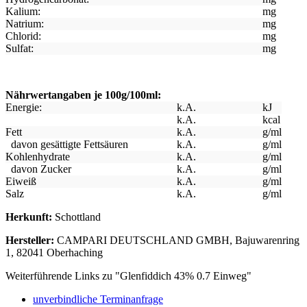
Kalium:
mg
Natrium:
mg
Chlorid:
mg
Sulfat:
mg
Nährwertangaben je 100g/100ml:
Energie:
k.A.
kJ
k.A.
kcal
Fett
k.A.
g/ml
davon gesättigte Fettsäuren
k.A.
g/ml
Kohlenhydrate
k.A.
g/ml
davon Zucker
k.A.
g/ml
Eiweiß
k.A.
g/ml
Salz
k.A.
g/ml
Herkunft:
Schottland
Hersteller:
CAMPARI DEUTSCHLAND GMBH, Bajuwarenring
1, 82041 Oberhaching
Weiterführende Links zu "Glenfiddich 43% 0.7 Einweg"
unverbindliche Terminanfrage