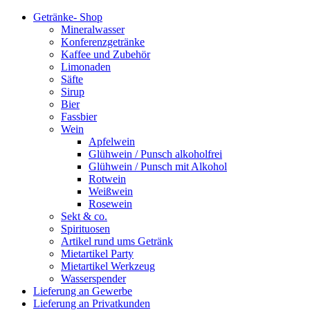
Getränke- Shop
Mineralwasser
Konferenzgetränke
Kaffee und Zubehör
Limonaden
Säfte
Sirup
Bier
Fassbier
Wein
Apfelwein
Glühwein / Punsch alkoholfrei
Glühwein / Punsch mit Alkohol
Rotwein
Weißwein
Rosewein
Sekt & co.
Spirituosen
Artikel rund ums Getränk
Mietartikel Party
Mietartikel Werkzeug
Wasserspender
Lieferung an Gewerbe
Lieferung an Privatkunden