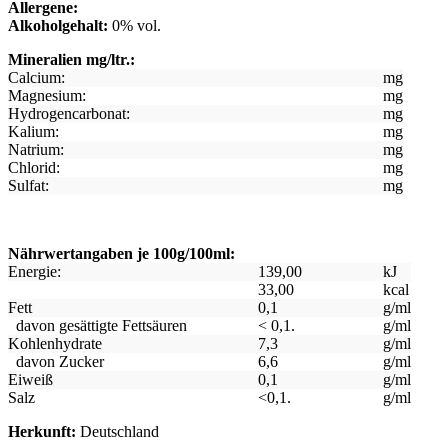
Allergene:
Alkoholgehalt:
0% vol.
Mineralien mg/ltr.:
Calcium:
mg
Magnesium:
mg
Hydrogencarbonat:
mg
Kalium:
mg
Natrium:
mg
Chlorid:
mg
Sulfat:
mg
Nährwertangaben je 100g/100ml:
Energie:
139,00
kJ
33,00
kcal
Fett
0,1
g/ml
davon gesättigte Fettsäuren
< 0,1.
g/ml
Kohlenhydrate
7,3
g/ml
davon Zucker
6,6
g/ml
Eiweiß
0,1
g/ml
Salz
<0,1.
g/ml
Herkunft:
Deutschland