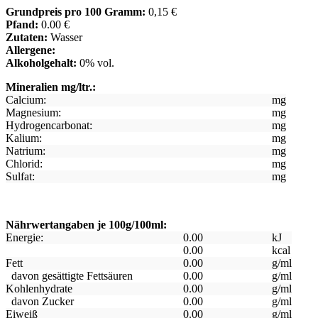
Grundpreis pro 100 Gramm:
0,15 €
Pfand:
0.00 €
Zutaten:
Wasser
Allergene:
Alkoholgehalt:
0% vol.
Mineralien mg/ltr.:
Calcium:
mg
Magnesium:
mg
Hydrogencarbonat:
mg
Kalium:
mg
Natrium:
mg
Chlorid:
mg
Sulfat:
mg
Nährwertangaben je 100g/100ml:
Energie:
0.00
kJ
0.00
kcal
Fett
0.00
g/ml
davon gesättigte Fettsäuren
0.00
g/ml
Kohlenhydrate
0.00
g/ml
davon Zucker
0.00
g/ml
Eiweiß
0.00
g/ml