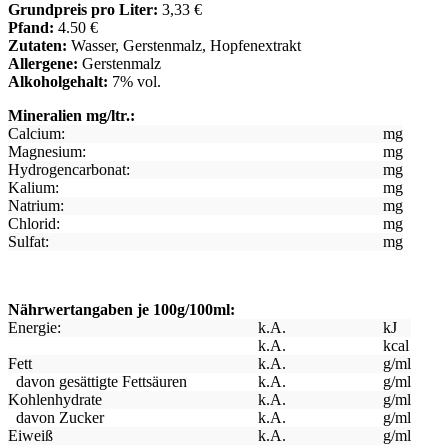
Grundpreis pro Liter:
3,33 €
Pfand:
4.50 €
Zutaten:
Wasser, Gerstenmalz, Hopfenextrakt
Allergene:
Gerstenmalz
Alkoholgehalt:
7% vol.
Mineralien mg/ltr.:
Calcium:
mg
Magnesium:
mg
Hydrogencarbonat:
mg
Kalium:
mg
Natrium:
mg
Chlorid:
mg
Sulfat:
mg
Nährwertangaben je 100g/100ml:
Energie:
k.A.
kJ
k.A.
kcal
Fett
k.A.
g/ml
davon gesättigte Fettsäuren
k.A.
g/ml
Kohlenhydrate
k.A.
g/ml
davon Zucker
k.A.
g/ml
Eiweiß
k.A.
g/ml