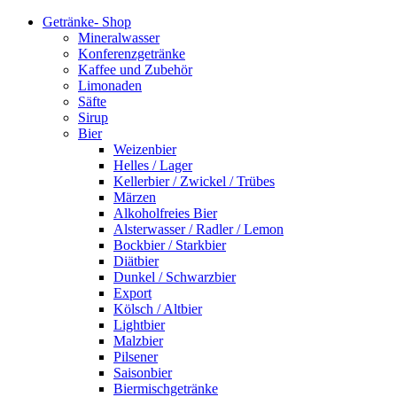
Getränke- Shop
Mineralwasser
Konferenzgetränke
Kaffee und Zubehör
Limonaden
Säfte
Sirup
Bier
Weizenbier
Helles / Lager
Kellerbier / Zwickel / Trübes
Märzen
Alkoholfreies Bier
Alsterwasser / Radler / Lemon
Bockbier / Starkbier
Diätbier
Dunkel / Schwarzbier
Export
Kölsch / Altbier
Lightbier
Malzbier
Pilsener
Saisonbier
Biermischgetränke