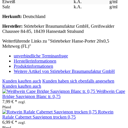
Eiweiß
k.A.
g/ml
Salz
k.A.
g/ml
Herkunft:
Deutschland
Hersteller:
Störtebeker Braumanufaktur GmbH, Greifswalder
Chaussee 84-85, 18439 Hansestadt Stralsund
Weiterführende Links zu "Störtebeker Hanse-Porter 20x0,5
Mehrweg (FL)"
unverbindliche Terminanfrage
Herstellerinformationen
Produktinformationen
Weitere Artikel von Störtebeker Braumanufaktur GmbH
Kunden kauften auch
Kunden haben sich ebenfalls angesehen
Kunden kauften auch
Weißwein Cape
Bridge Sauvignon Blanc tr. 0,75
7,99 € *
zzgl.
Pfand
Rotwein
Rafale Cabernet Sauvignon trocken 0,75
6,99 € *
zzgl.
Pfand