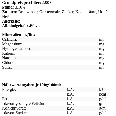
Grundpreis pro Liter:
2.90 €
Pfand:
3.10 €
Zutaten:
Brauwasser, Gerstenmalz, Zucker, Kohlensäure, Hopfen,
Hefe
Allergene:
Alkoholgehalt:
4% vol.
Mineralien mg/ltr.:
Calcium:
mg
Magnesium:
mg
Hydrogencarbonat:
mg
Kalium:
mg
Natrium:
mg
Chlorid:
mg
Sulfat:
mg
Nährwertangaben je 100g/100ml:
Energie:
k.A.
kJ
k.A.
kcal
Fett
k.A.
g/ml
davon gesättigte Fettsäuren
k.A.
g/ml
Kohlenhydrate
k.A.
g/ml
davon Zucker
k.A.
g/ml