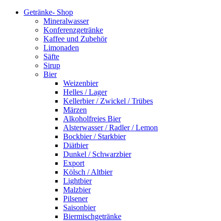
Getränke- Shop
Mineralwasser
Konferenzgetränke
Kaffee und Zubehör
Limonaden
Säfte
Sirup
Bier
Weizenbier
Helles / Lager
Kellerbier / Zwickel / Trübes
Märzen
Alkoholfreies Bier
Alsterwasser / Radler / Lemon
Bockbier / Starkbier
Diätbier
Dunkel / Schwarzbier
Export
Kölsch / Altbier
Lightbier
Malzbier
Pilsener
Saisonbier
Biermischgetränke