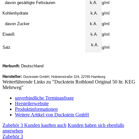
davon gesättigte Fettsäuren
k.A.
g/ml
Kohlenhydrate
k.A.
g/ml
davon Zucker
k.A.
g/ml
Eiweiß
k.A.
g/ml
k.A.
Salz
g/ml
Herkunft:
Deutschland
Hersteller:
Duckstein GmbH, Holstenstraße 224, 22765 Hamburg
Weiterführende Links zu "Duckstein Rotblond Original 50 ltr. KEG
Mehrweg"
unverbindliche Terminanfrage
Herstellerwebsite
Produktinformationen
Weitere Artikel von Duckstein GmbH
Zubehör
3
Kunden kauften auch
Kunden haben sich ebenfalls
angesehen
Zubehör
3