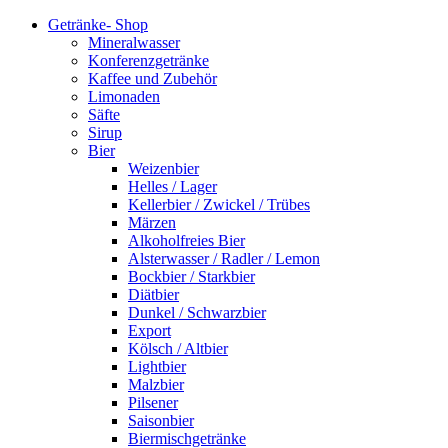
Getränke- Shop
Mineralwasser
Konferenzgetränke
Kaffee und Zubehör
Limonaden
Säfte
Sirup
Bier
Weizenbier
Helles / Lager
Kellerbier / Zwickel / Trübes
Märzen
Alkoholfreies Bier
Alsterwasser / Radler / Lemon
Bockbier / Starkbier
Diätbier
Dunkel / Schwarzbier
Export
Kölsch / Altbier
Lightbier
Malzbier
Pilsener
Saisonbier
Biermischgetränke