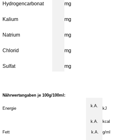
Hydrogencarbonat
mg
Kalium
mg
Natrium
mg
Chlorid
mg
Sulfat
mg
Nährwertangaben je 100g/100ml:
k.A.
Energie
kJ
k.A.
kcal
Fett
k.A.
g/ml