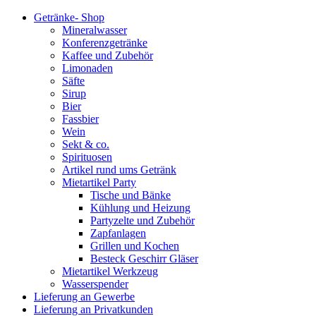
Getränke- Shop
Mineralwasser
Konferenzgetränke
Kaffee und Zubehör
Limonaden
Säfte
Sirup
Bier
Fassbier
Wein
Sekt & co.
Spirituosen
Artikel rund ums Getränk
Mietartikel Party
Tische und Bänke
Kühlung und Heizung
Partyzelte und Zubehör
Zapfanlagen
Grillen und Kochen
Besteck Geschirr Gläser
Mietartikel Werkzeug
Wasserspender
Lieferung an Gewerbe
Lieferung an Privatkunden