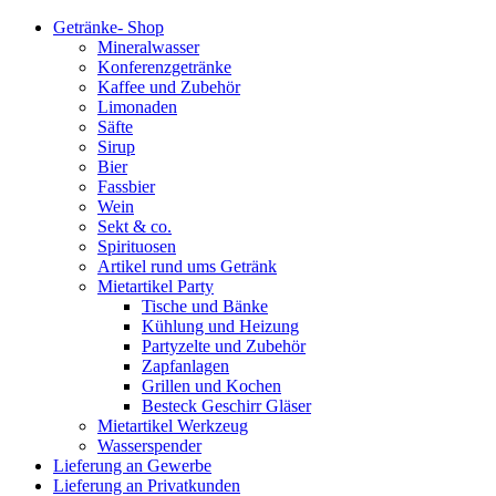
Getränke- Shop
Mineralwasser
Konferenzgetränke
Kaffee und Zubehör
Limonaden
Säfte
Sirup
Bier
Fassbier
Wein
Sekt & co.
Spirituosen
Artikel rund ums Getränk
Mietartikel Party
Tische und Bänke
Kühlung und Heizung
Partyzelte und Zubehör
Zapfanlagen
Grillen und Kochen
Besteck Geschirr Gläser
Mietartikel Werkzeug
Wasserspender
Lieferung an Gewerbe
Lieferung an Privatkunden