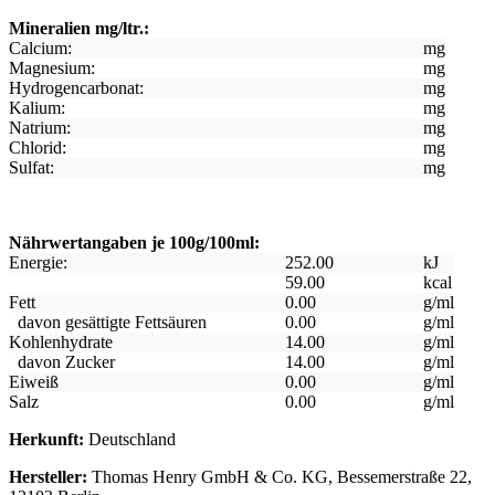
Mineralien mg/ltr.:
Calcium:
mg
Magnesium:
mg
Hydrogencarbonat:
mg
Kalium:
mg
Natrium:
mg
Chlorid:
mg
Sulfat:
mg
Nährwertangaben je 100g/100ml:
Energie:
252.00
kJ
59.00
kcal
Fett
0.00
g/ml
davon gesättigte Fettsäuren
0.00
g/ml
Kohlenhydrate
14.00
g/ml
davon Zucker
14.00
g/ml
Eiweiß
0.00
g/ml
Salz
0.00
g/ml
Herkunft:
Deutschland
Hersteller:
Thomas Henry GmbH & Co. KG, Bessemerstraße 22,