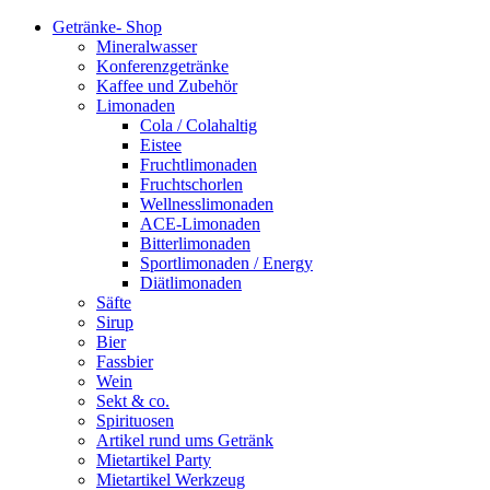
Getränke- Shop
Mineralwasser
Konferenzgetränke
Kaffee und Zubehör
Limonaden
Cola / Colahaltig
Eistee
Fruchtlimonaden
Fruchtschorlen
Wellnesslimonaden
ACE-Limonaden
Bitterlimonaden
Sportlimonaden / Energy
Diätlimonaden
Säfte
Sirup
Bier
Fassbier
Wein
Sekt & co.
Spirituosen
Artikel rund ums Getränk
Mietartikel Party
Mietartikel Werkzeug