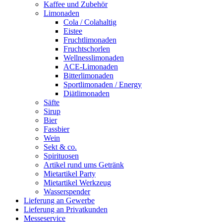
Kaffee und Zubehör
Limonaden
Cola / Colahaltig
Eistee
Fruchtlimonaden
Fruchtschorlen
Wellnesslimonaden
ACE-Limonaden
Bitterlimonaden
Sportlimonaden / Energy
Diätlimonaden
Säfte
Sirup
Bier
Fassbier
Wein
Sekt & co.
Spirituosen
Artikel rund ums Getränk
Mietartikel Party
Mietartikel Werkzeug
Wasserspender
Lieferung an Gewerbe
Lieferung an Privatkunden
Messeservice