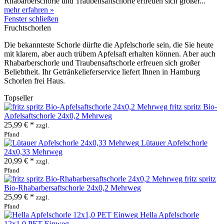
Rhabarberschorle und Traubensaftschorle erfreuen sich großer...
mehr erfahren »
Fenster schließen
Fruchtschorlen
Die bekannteste Schorle dürfte die Apfelschorle sein, die Sie heute
mit klarem, aber auch trübem Apfelsaft erhalten können. Aber auch
Rhabarberschorle und Traubensaftschorle erfreuen sich großer
Beliebtheit. Ihr Getränkelieferservice liefert Ihnen in Hamburg
Schorlen frei Haus.
Topseller
fritz spritz Bio-
Apfelsaftschorle 24x0,2 Mehrweg
25,99 € *
zzgl.
Pfand
Lütauer Apfelschorle
24x0,33 Mehrweg
20,99 € *
zzgl.
Pfand
fritz spritz
Bio-Rhabarbersaftschorle 24x0,2 Mehrweg
25,99 € *
zzgl.
Pfand
Hella Apfelschorle
12x1,0 PET Einweg