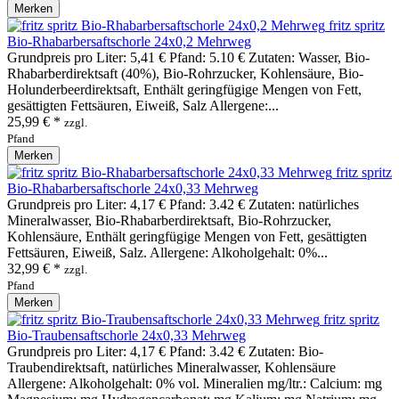
Merken
fritz spritz
Bio-Rhabarbersaftschorle 24x0,2 Mehrweg
Grundpreis pro Liter: 5,41 € Pfand: 5.10 € Zutaten: Wasser, Bio-
Rhabarberdirektsaft (40%), Bio-Rohrzucker, Kohlensäure, Bio-
Holunderbeerdirektsaft, Enthält geringfügige Mengen von Fett,
gesättigten Fettsäuren, Eiweiß, Salz Allergene:...
25,99 € *
zzgl.
Pfand
Merken
fritz spritz
Bio-Rhabarbersaftschorle 24x0,33 Mehrweg
Grundpreis pro Liter: 4,17 € Pfand: 3.42 € Zutaten: natürliches
Mineralwasser, Bio-Rhabarberdirektsaft, Bio-Rohrzucker,
Kohlensäure, Enthält geringfügige Mengen von Fett, gesättigten
Fettsäuren, Eiweiß, Salz. Allergene: Alkoholgehalt: 0%...
32,99 € *
zzgl.
Pfand
Merken
fritz spritz
Bio-Traubensaftschorle 24x0,33 Mehrweg
Grundpreis pro Liter: 4,17 € Pfand: 3.42 € Zutaten: Bio-
Traubendirektsaft, natürliches Mineralwasser, Kohlensäure
Allergene: Alkoholgehalt: 0% vol. Mineralien mg/ltr.: Calcium: mg