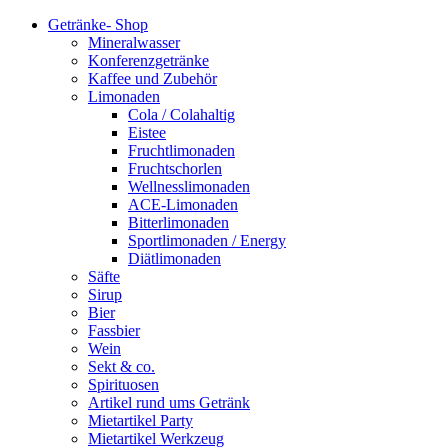
Getränke- Shop
Mineralwasser
Konferenzgetränke
Kaffee und Zubehör
Limonaden
Cola / Colahaltig
Eistee
Fruchtlimonaden
Fruchtschorlen
Wellnesslimonaden
ACE-Limonaden
Bitterlimonaden
Sportlimonaden / Energy
Diätlimonaden
Säfte
Sirup
Bier
Fassbier
Wein
Sekt & co.
Spirituosen
Artikel rund ums Getränk
Mietartikel Party
Mietartikel Werkzeug