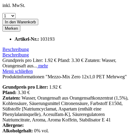
inkl. MwSt.
In den
Warenkorb
Merken
Artikel-Nr.:
103193
Beschreibung
Beschreibung
Grundpreis pro Liter: 1.92 € Pfand: 3.30 € Zutaten: Wasser,
Orangensaft aus...
mehr
Menü schließen
Produktinformationen "Mezzo-Mix Zero 12x1,0 PET Mehrweg"
Grundpreis pro Liter:
1.92 €
Pfand:
3.30 €
Zutaten:
Wasser, Orangensaft aus Orangensaftkonzentrat (1,5%),
Kohlensäure, Säuerungsmittel Citronensäure, Farbstoff E150d,
Süßstoffe [Natriumcyclamat, Aspartam (enthält eine
Phenylalaninquelle), Acesulfam-K], Säureregulatoren
Natriumcitrate, Aroma, Aroma Koffein, Stabilisator E 41
Allergene:
Alkoholgehalt:
0% vol.