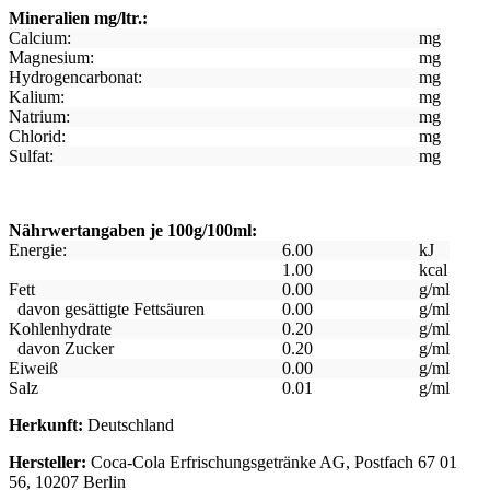
Mineralien mg/ltr.:
Calcium:
mg
Magnesium:
mg
Hydrogencarbonat:
mg
Kalium:
mg
Natrium:
mg
Chlorid:
mg
Sulfat:
mg
Nährwertangaben je 100g/100ml:
Energie:
6.00
kJ
1.00
kcal
Fett
0.00
g/ml
davon gesättigte Fettsäuren
0.00
g/ml
Kohlenhydrate
0.20
g/ml
davon Zucker
0.20
g/ml
Eiweiß
0.00
g/ml
Salz
0.01
g/ml
Herkunft:
Deutschland
Hersteller:
Coca-Cola Erfrischungsgetränke AG, Postfach 67 01
56, 10207 Berlin