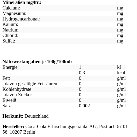
Mineralien mg/ltr.:
Calcium:
mg
Magnesium:
mg
Hydrogencarbonat:
mg
Kalium:
mg
Natrium:
mg
Chlorid:
mg
Sulfat:
mg
Nährwertangaben je 100g/100ml:
Energie:
1
kJ
0,3
kcal
Fett
0
g/ml
davon gesättigte Fettsäuren
0
g/ml
Kohlenhydrate
0
g/ml
davon Zucker
0
g/ml
Eiweiß
0
g/ml
Salz
0.002
g/ml
Herkunft:
Deutschland
Hersteller:
Coca-Cola Erfrischungsgetränke AG, Postfach 67 01
56, 10207 Berlin