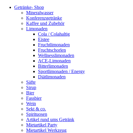
Getränke- Shop
Mineralwasser
Konferenzgetränke
Kaffee und Zubehör
Limonaden
Cola / Colahaltig
Eistee
Fruchtlimonaden
Fruchtschorlen
Wellnesslimonaden
ACE-Limonaden
Bitterlimonaden
Sportlimonaden / Energy
Diätlimonaden
Säfte
Sirup
Bier
Fassbier
Wein
Sekt & co.
Spirituosen
Artikel rund ums Getränk
Mietartikel Party
Mietartikel Werkzeug