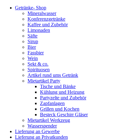
Getränke- Shop
Mineralwasser
Konferenzgetränke
Kaffee und Zubehör
Limonaden
Säfte
Sirup
Bier
Fassbier
Wein
Sekt & co.
Spirituosen
Artikel rund ums Getränk
Mietartikel Party
Tische und Bänke
Kühlung und Heizung
Partyzelte und Zubehör
Zapfanlagen
Grillen und Kochen
Besteck Geschirr Gläser
Mietartikel Werkzeug
Wasserspender
Lieferung an Gewerbe
Lieferung an Privatkunden