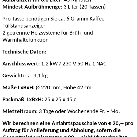
Aufbrühzeit für 6,8 Liter:
45 Minuten
Mindest-Aufbrühmenge:
3 Liter (20 Tassen)
Pro Tasse benötigen Sie ca. 6 Gramm Kaffee
Füllstandsanzeiger
2 getrennte Heizsysteme für Brüh- und
Warmhaltefunktion
Technische Daten:
Anschlusswert:
1,2 kW / 230 V 50 Hz 1 NAC
Gewicht:
ca. 3,1 kg.
Maße LxBxH:
Ø 220 mm, Höhe 42 cm
Packmaß
LxBxH:
25 x 25 x 45 c
Mietzeitraum:
3 Tage oder Wochenende Fr. – Mo
.
Wir berechnen eine Anfahrtspauschale von € 20,-- pro
Auftrag für Anlieferung und Abholung, sofern die