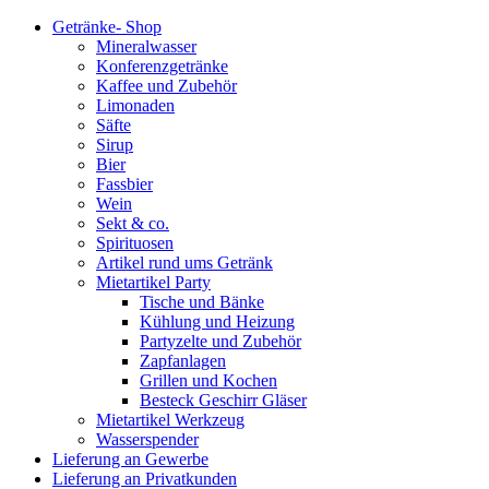
Getränke- Shop
Mineralwasser
Konferenzgetränke
Kaffee und Zubehör
Limonaden
Säfte
Sirup
Bier
Fassbier
Wein
Sekt & co.
Spirituosen
Artikel rund ums Getränk
Mietartikel Party
Tische und Bänke
Kühlung und Heizung
Partyzelte und Zubehör
Zapfanlagen
Grillen und Kochen
Besteck Geschirr Gläser
Mietartikel Werkzeug
Wasserspender
Lieferung an Gewerbe
Lieferung an Privatkunden