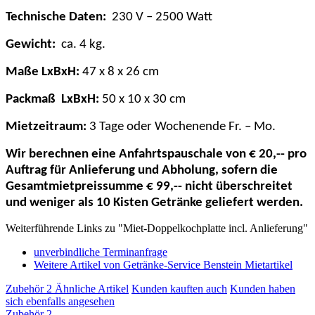
Technische Daten:
230 V – 2500 Watt
Gewicht:
ca. 4 kg.
Maße LxBxH:
47
x 8 x 26 cm
Packmaß
LxBxH:
50
x 10 x 30 cm
Mietzeitraum:
3 Tage oder Wochenende Fr. – Mo.
Wir berechnen eine Anfahrtspauschale von € 20,-- pro
Auftrag für Anlieferung und Abholung, sofern die
Gesamtmietpreissumme € 99,-- nicht überschreitet
und weniger als 10 Kisten Getränke geliefert werden.
Weiterführende Links zu "Miet-Doppelkochplatte incl. Anlieferung"
unverbindliche Terminanfrage
Weitere Artikel von Getränke-Service Benstein Mietartikel
Zubehör
2
Ähnliche Artikel
Kunden kauften auch
Kunden haben
sich ebenfalls angesehen
Zubehör
2