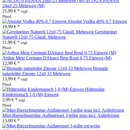
ACQUA PANNA
24x0,25 Mehrweg (M)
21,99 € *
zzgl.
Pfand
Absolut Vodka 40% 0.7 Einweg
19,99 € *
Gerolsteiner
Naturell 12x0,75 Glasfl. Mehrweg
11,99 € *
zzgl.
Pfand
Arthur Metz Cremant DAlsace Brut Rosé 0,75 Einweg (M)
12,99 € *
Bionade
naturtrübe Zitrone 12x0,33 Mehrweg
13,99 € *
zzgl.
Pfand
Hüttenglut
Kinderpunsch 1,0 (M) Einweg
2,99 € *
zzgl.
Pfand
Miet-Bierzeltgarnitur-Auflagenset 3-teilig grau incl. Anlieferung
13,00 € *