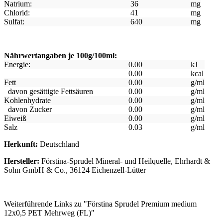
Natrium:
36
mg
Chlorid:
41
mg
Sulfat:
640
mg
Nährwertangaben je 100g/100ml:
Energie:
0.00
kJ
0.00
kcal
Fett
0.00
g/ml
davon gesättigte Fettsäuren
0.00
g/ml
Kohlenhydrate
0.00
g/ml
davon Zucker
0.00
g/ml
Eiweiß
0.00
g/ml
Salz
0.03
g/ml
Herkunft:
Deutschland
Hersteller:
Förstina-Sprudel Mineral- und Heilquelle, Ehrhardt &
Sohn GmbH & Co., 36124 Eichenzell-Lütter
Weiterführende Links zu "Förstina Sprudel Premium medium
12x0,5 PET Mehrweg (FL)"