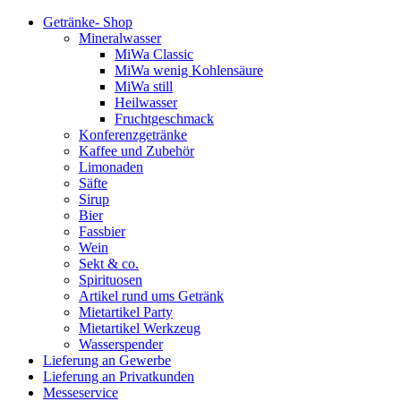
Getränke- Shop
Mineralwasser
MiWa Classic
MiWa wenig Kohlensäure
MiWa still
Heilwasser
Fruchtgeschmack
Konferenzgetränke
Kaffee und Zubehör
Limonaden
Säfte
Sirup
Bier
Fassbier
Wein
Sekt & co.
Spirituosen
Artikel rund ums Getränk
Mietartikel Party
Mietartikel Werkzeug
Wasserspender
Lieferung an Gewerbe
Lieferung an Privatkunden
Messeservice