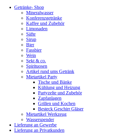
Getränke- Shop
Mineralwasser
Konferenzgetränke
Kaffee und Zubehör
Limonaden
Säfte
Sirup
Bier
Fassbier
Wein
Sekt & co.
Spirituosen
Artikel rund ums Getränk
Mietartikel Party
Tische und Bänke
Kühlung und Heizung
Partyzelte und Zubehör
Zapfanlagen
Grillen und Kochen
Besteck Geschirr Gläser
Mietartikel Werkzeug
Wasserspender
Lieferung an Gewerbe
Lieferung an Privatkunden