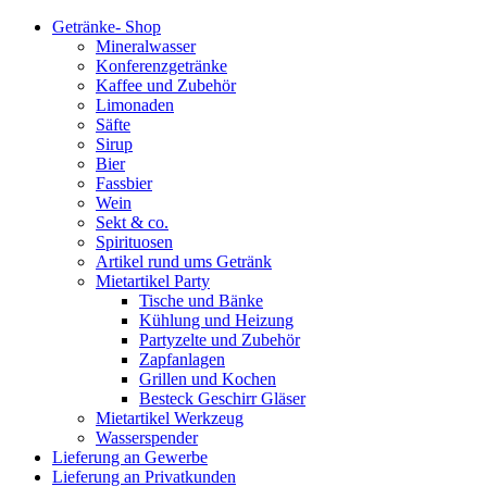
Getränke- Shop
Mineralwasser
Konferenzgetränke
Kaffee und Zubehör
Limonaden
Säfte
Sirup
Bier
Fassbier
Wein
Sekt & co.
Spirituosen
Artikel rund ums Getränk
Mietartikel Party
Tische und Bänke
Kühlung und Heizung
Partyzelte und Zubehör
Zapfanlagen
Grillen und Kochen
Besteck Geschirr Gläser
Mietartikel Werkzeug
Wasserspender
Lieferung an Gewerbe
Lieferung an Privatkunden