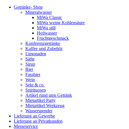
Getränke- Shop
Mineralwasser
MiWa Classic
MiWa wenig Kohlensäure
MiWa still
Heilwasser
Fruchtgeschmack
Konferenzgetränke
Kaffee und Zubehör
Limonaden
Säfte
Sirup
Bier
Fassbier
Wein
Sekt & co.
Spirituosen
Artikel rund ums Getränk
Mietartikel Party
Mietartikel Werkzeug
Wasserspender
Lieferung an Gewerbe
Lieferung an Privatkunden
Messeservice