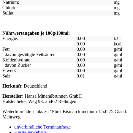
Natrium:
mg
Chlorid:
mg
Sulfat:
mg
Nährwertangaben je 100g/100ml:
Energie:
0.00
kJ
0.00
kcal
Fett
0.00
g/ml
davon gesättigte Fettsäuren
0.00
g/ml
Kohlenhydrate
0.00
g/ml
davon Zucker
0.00
g/ml
Eiweiß
0.00
g/ml
Salz
0.01
g/ml
Herkunft:
Deutschland
Hersteller:
Hansa Mineralbrunnen GmbH
Halstenbeker Weg 98, 25462 Rellingen
Weiterführende Links zu "Fürst Bismarck medium 12x0,75 Glasfl.
Mehrweg"
unverbindliche Terminanfrage
Herstellerwebsite