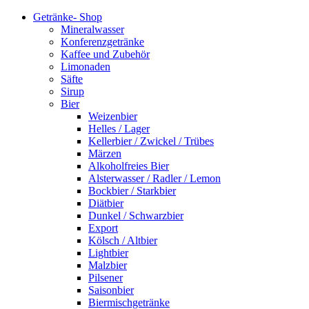
Getränke- Shop
Mineralwasser
Konferenzgetränke
Kaffee und Zubehör
Limonaden
Säfte
Sirup
Bier
Weizenbier
Helles / Lager
Kellerbier / Zwickel / Trübes
Märzen
Alkoholfreies Bier
Alsterwasser / Radler / Lemon
Bockbier / Starkbier
Diätbier
Dunkel / Schwarzbier
Export
Kölsch / Altbier
Lightbier
Malzbier
Pilsener
Saisonbier
Biermischgetränke