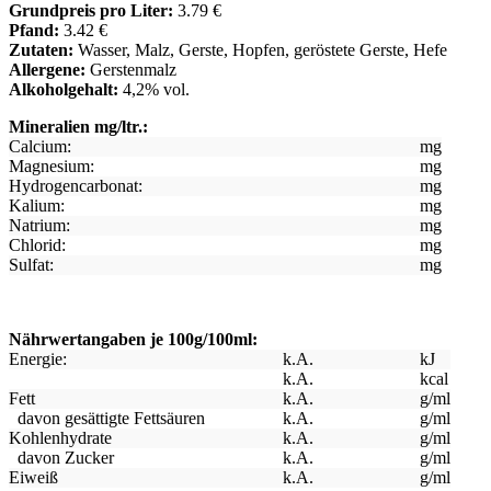
Grundpreis pro Liter:
3.79 €
Pfand:
3.42 €
Zutaten:
Wasser, Malz, Gerste, Hopfen, geröstete Gerste, Hefe
Allergene:
Gerstenmalz
Alkoholgehalt:
4,2% vol.
Mineralien mg/ltr.:
Calcium:
mg
Magnesium:
mg
Hydrogencarbonat:
mg
Kalium:
mg
Natrium:
mg
Chlorid:
mg
Sulfat:
mg
Nährwertangaben je 100g/100ml:
Energie:
k.A.
kJ
k.A.
kcal
Fett
k.A.
g/ml
davon gesättigte Fettsäuren
k.A.
g/ml
Kohlenhydrate
k.A.
g/ml
davon Zucker
k.A.
g/ml
Eiweiß
k.A.
g/ml