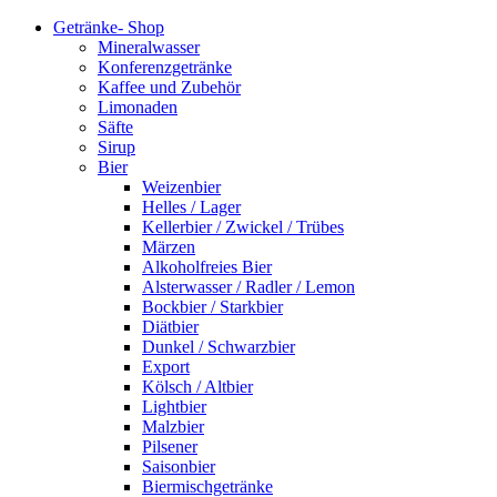
Getränke- Shop
Mineralwasser
Konferenzgetränke
Kaffee und Zubehör
Limonaden
Säfte
Sirup
Bier
Weizenbier
Helles / Lager
Kellerbier / Zwickel / Trübes
Märzen
Alkoholfreies Bier
Alsterwasser / Radler / Lemon
Bockbier / Starkbier
Diätbier
Dunkel / Schwarzbier
Export
Kölsch / Altbier
Lightbier
Malzbier
Pilsener
Saisonbier
Biermischgetränke