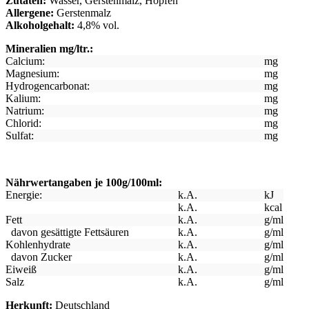
Zutaten:
Wasser, Gerstenmalz, Hopfen
Allergene:
Gerstenmalz
Alkoholgehalt:
4,8% vol.
Mineralien mg/ltr.:
Calcium:
mg
Magnesium:
mg
Hydrogencarbonat:
mg
Kalium:
mg
Natrium:
mg
Chlorid:
mg
Sulfat:
mg
Nährwertangaben je 100g/100ml:
Energie:
k.A.
kJ
k.A.
kcal
Fett
k.A.
g/ml
davon gesättigte Fettsäuren
k.A.
g/ml
Kohlenhydrate
k.A.
g/ml
davon Zucker
k.A.
g/ml
Eiweiß
k.A.
g/ml
Salz
k.A.
g/ml
Herkunft:
Deutschland