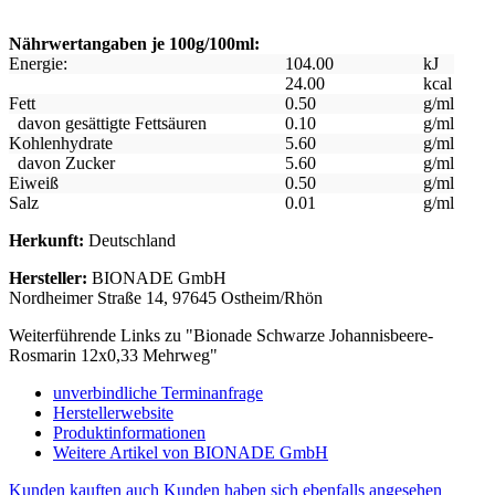
Nährwertangaben je 100g/100ml:
Energie:
104.00
kJ
24.00
kcal
Fett
0.50
g/ml
davon gesättigte Fettsäuren
0.10
g/ml
Kohlenhydrate
5.60
g/ml
davon Zucker
5.60
g/ml
Eiweiß
0.50
g/ml
Salz
0.01
g/ml
Herkunft:
Deutschland
Hersteller:
BIONADE GmbH
Nordheimer Straße 14, 97645 Ostheim/Rhön
Weiterführende Links zu "Bionade Schwarze Johannisbeere-
Rosmarin 12x0,33 Mehrweg"
unverbindliche Terminanfrage
Herstellerwebsite
Produktinformationen
Weitere Artikel von BIONADE GmbH
Kunden kauften auch
Kunden haben sich ebenfalls angesehen