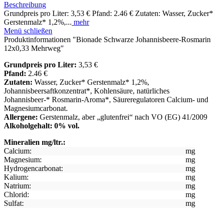
Beschreibung
Grundpreis pro Liter: 3,53 € Pfand: 2.46 € Zutaten: Wasser, Zucker*
Gerstenmalz* 1,2%,...
mehr
Menü schließen
Produktinformationen "Bionade Schwarze Johannisbeere-Rosmarin
12x0,33 Mehrweg"
Grundpreis pro Liter:
3,53 €
Pfand:
2.46 €
Zutaten:
Wasser, Zucker* Gerstenmalz* 1,2%,
Johannisbeersaftkonzentrat*, Kohlensäure, natürliches
Johannisbeer-* Rosmarin-Aroma*, Säureregulatoren Calcium- und
Magnesiumcarbonat.
Allergene:
Gerstenmalz, aber „glutenfrei“ nach VO (EG) 41/2009
Alkoholgehalt: 0% vol.
Mineralien mg/ltr.:
Calcium:
mg
Magnesium:
mg
Hydrogencarbonat:
mg
Kalium:
mg
Natrium:
mg
Chlorid:
mg
Sulfat:
mg