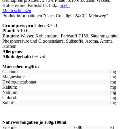
Grundpreis pro Liter: 3.75 € Pfand: 5.10 € Zutaten: Wasser,
Kohlensäure, Farbstoff E150,...
mehr
Menü schließen
Produktinformationen "Coca Cola light 24x0,2 Mehrweg"
Grundpreis pro Liter:
3.75 €
Pfand:
5.10 €
Zutaten:
Wasser, Kohlensäure, Farbstoff E150, Säuerungsmittel
Phosphorsäure und Citronensäure, Süßstoffe, Aroma, Aroma
Koffein
Allergene:
Alkoholgehalt:
0% vol.
Mineralien mg/ltr.:
Calcium:
mg
Magnesium:
mg
Hydrogencarbonat:
mg
Kalium:
mg
Natrium:
mg
Chlorid:
mg
Sulfat:
mg
Nährwertangaben je 100g/100ml:
Energie:
0.80
kJ