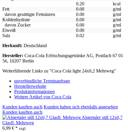
0.20
kcal
Fett
0.00
g/ml
davon gesättigte Fettsäuren
0.00
g/ml
Kohlenhydrate
0.00
g/ml
davon Zucker
0.00
g/ml
Eiweiß
0.00
g/ml
Salz
0.02
g/ml
Herkunft:
Deutschland
Hersteller:
Coca-Cola Erfrischungsgetränke AG, Postfach 67 01
56, 10207 Berlin
Weiterführende Links zu "Coca Cola light 24x0,2 Mehrweg"
unverbindliche Terminanfrage
Herstellerwebsite
Produktinformationen
Weitere Artikel von Coca Cola
Kunden kauften auch
Kunden haben sich ebenfalls angesehen
Kunden kauften auch
Alstertaler still 12x0,7
Glasfl. Mehrweg
6,99 € *
zzgl.