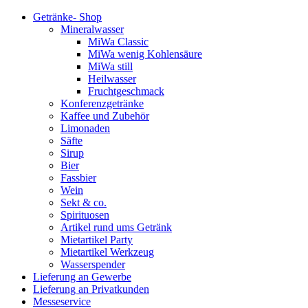
Getränke- Shop
Mineralwasser
MiWa Classic
MiWa wenig Kohlensäure
MiWa still
Heilwasser
Fruchtgeschmack
Konferenzgetränke
Kaffee und Zubehör
Limonaden
Säfte
Sirup
Bier
Fassbier
Wein
Sekt & co.
Spirituosen
Artikel rund ums Getränk
Mietartikel Party
Mietartikel Werkzeug
Wasserspender
Lieferung an Gewerbe
Lieferung an Privatkunden
Messeservice