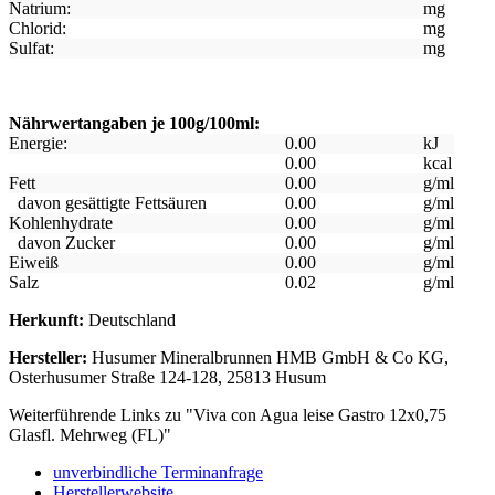
Natrium:
mg
Chlorid:
mg
Sulfat:
mg
Nährwertangaben je 100g/100ml:
Energie:
0.00
kJ
0.00
kcal
Fett
0.00
g/ml
davon gesättigte Fettsäuren
0.00
g/ml
Kohlenhydrate
0.00
g/ml
davon Zucker
0.00
g/ml
Eiweiß
0.00
g/ml
Salz
0.02
g/ml
Herkunft:
Deutschland
Hersteller:
Husumer Mineralbrunnen HMB GmbH & Co KG,
Osterhusumer Straße 124-128, 25813 Husum
Weiterführende Links zu "Viva con Agua leise Gastro 12x0,75
Glasfl. Mehrweg (FL)"
unverbindliche Terminanfrage
Herstellerwebsite