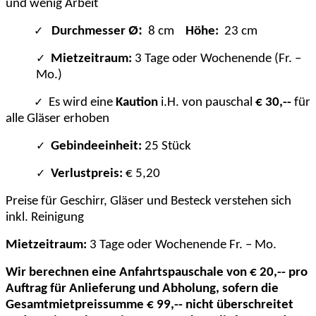
und wenig Arbeit
Ø:
✓
Durchmesser
8 cm
Höhe:
23 cm
✓
Mietzeitraum:
3 Tage oder Wochenende (Fr. –
Mo.)
✓
Es wird eine
Kaution
i.H. von pauschal
€ 30,--
für
alle Gläser erhoben
✓
Gebindeeinheit:
25 Stück
✓
Verlustpreis:
€ 5,20
Preise für Geschirr, Gläser und Besteck verstehen sich
inkl. Reinigung
Mietzeitraum:
3 Tage oder Wochenende Fr. – Mo.
Wir berechnen eine Anfahrtspauschale von € 20,-- pro
Auftrag für Anlieferung und Abholung, sofern die
Gesamtmietpreissumme € 99,-- nicht überschreitet