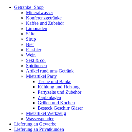
Getränke- Shop
Mineralwasser
Konferenzgetränke
Kaffee und Zubehör
Limonaden
Säfte
Sirup
Bier
Fassbier
Wein
Sekt & co.
Spirituosen
Artikel rund ums Getränk
Mietartikel Party
Tische und Bänke
Kühlung und Heizung
Partyzelte und Zubehör
Zapfanlagen
Grillen und Kochen
Besteck Geschirr Gläser
Mietartikel Werkzeug
Wasserspender
Lieferung an Gewerbe
Lieferung an Privatkunden