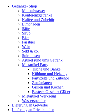
Getränke- Shop
Mineralwasser
Konferenzgetränke
Kaffee und Zubehör
Limonaden
Säfte
Sirup
Bier
Fassbier
Wein
Sekt & co.
Spirituosen
Artikel rund ums Getränk
Mietartikel Party
Tische und Bänke
Kühlung und Heizung
Partyzelte und Zubehör
Zapfanlagen
Grillen und Kochen
Besteck Geschirr Gläser
Mietartikel Werkzeug
Wasserspender
Lieferung an Gewerbe
Lieferung an Privatkunden