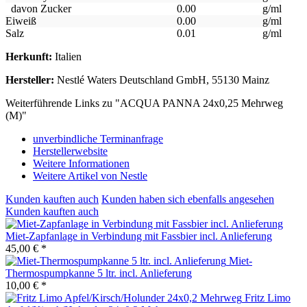
davon Zucker
0.00
g/ml
Eiweiß
0.00
g/ml
Salz
0.01
g/ml
Herkunft:
Italien
Hersteller:
Nestlé Waters Deutschland GmbH, 55130 Mainz
Weiterführende Links zu "ACQUA PANNA 24x0,25 Mehrweg
(M)"
unverbindliche Terminanfrage
Herstellerwebsite
Weitere Informationen
Weitere Artikel von Nestle
Kunden kauften auch
Kunden haben sich ebenfalls angesehen
Kunden kauften auch
Miet-Zapfanlage in Verbindung mit Fassbier incl. Anlieferung
45,00 € *
Miet-
Thermospumpkanne 5 ltr. incl. Anlieferung
10,00 € *
Fritz Limo