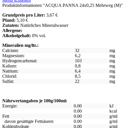
Menü schließen
Produktinformationen "ACQUA PANNA 24x0,25 Mehrweg (M)"
Grundpreis pro Liter:
3,67 €
Pfand:
5,10 €
Zutaten:
Natürliches Mineralwasser
Allergene:
Alkoholgehalt:
0% vol.
Mineralien mg/ltr.:
Calcium:
32
mg
Magnesium:
6,2
mg
Hydrogencarbonat:
103
mg
Kalium:
0,8
mg
Natrium:
6,4
mg
Chlorid:
8,5
mg
Sulfat:
22
mg
Nährwertangaben je 100g/100ml:
Energie:
0.00
kJ
0.00
kcal
Fett
0.00
g/ml
davon gesättigte Fettsäuren
0.00
g/ml
Kohlenhydrate
0.00
g/ml