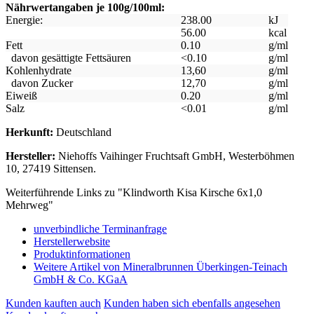
Nährwertangaben je 100g/100ml:
Energie:
238.00
kJ
56.00
kcal
Fett
0.10
g/ml
davon gesättigte Fettsäuren
<0.10
g/ml
Kohlenhydrate
13,60
g/ml
davon Zucker
12,70
g/ml
Eiweiß
0.20
g/ml
Salz
<0.01
g/ml
Herkunft:
Deutschland
Hersteller:
Niehoffs Vaihinger Fruchtsaft GmbH, Westerböhmen
10, 27419 Sittensen.
Weiterführende Links zu "Klindworth Kisa Kirsche 6x1,0
Mehrweg"
unverbindliche Terminanfrage
Herstellerwebsite
Produktinformationen
Weitere Artikel von Mineralbrunnen Überkingen-Teinach
GmbH & Co. KGaA
Kunden kauften auch
Kunden haben sich ebenfalls angesehen