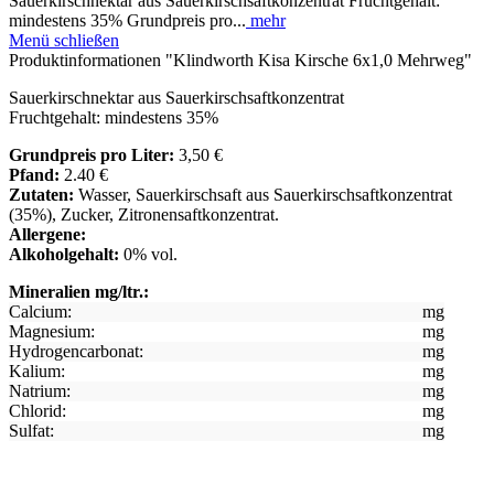
Sauerkirschnektar aus Sauerkirschsaftkonzentrat Fruchtgehalt:
mindestens 35% Grundpreis pro...
mehr
Menü schließen
Produktinformationen "Klindworth Kisa Kirsche 6x1,0 Mehrweg"
Sauerkirschnektar aus Sauerkirschsaftkonzentrat
Fruchtgehalt: mindestens 35%
Grundpreis pro Liter:
3,50 €
Pfand:
2.40 €
Zutaten:
Wasser, Sauerkirschsaft aus Sauerkirschsaftkonzentrat
(35%), Zucker, Zitronensaftkonzentrat.
Allergene:
Alkoholgehalt:
0% vol.
Mineralien mg/ltr.:
Calcium:
mg
Magnesium:
mg
Hydrogencarbonat:
mg
Kalium:
mg
Natrium:
mg
Chlorid:
mg
Sulfat:
mg