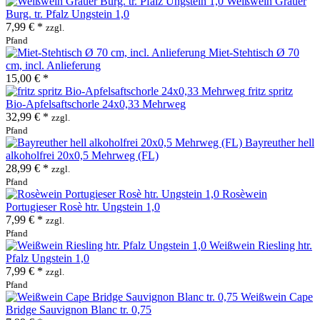
Weißwein Grauer
Burg. tr. Pfalz Ungstein 1,0
7,99 € *
zzgl.
Pfand
Miet-Stehtisch Ø 70
cm, incl. Anlieferung
15,00 € *
fritz spritz
Bio-Apfelsaftschorle 24x0,33 Mehrweg
32,99 € *
zzgl.
Pfand
Bayreuther hell
alkoholfrei 20x0,5 Mehrweg (FL)
28,99 € *
zzgl.
Pfand
Rosèwein
Portugieser Rosè htr. Ungstein 1,0
7,99 € *
zzgl.
Pfand
Weißwein Riesling htr.
Pfalz Ungstein 1,0
7,99 € *
zzgl.
Pfand
Weißwein Cape
Bridge Sauvignon Blanc tr. 0,75