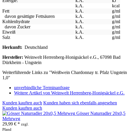
Energie:
k.A.
kJ
k.A.
kcal
Fett
k.A.
g/ml
davon gesättigte Fettsäuren
k.A.
g/ml
Kohlenhydrate
k.A.
g/ml
davon Zucker
k.A.
g/ml
Eiweiß
k.A.
g/ml
Salz
k.A.
g/ml
Herkunft:
Deutschland
Hersteller:
Weinwelt Herrenberg-Honigsäckel e.G., 67098 Bad
Dürkheim - Ungstein
Weiterführende Links zu "Weißwein Chardonnay tr. Pfalz Ungstein
1,0"
unverbindliche Terminanfrage
Weitere Artikel von Weinwelt Herrenberg-Honigsäckel e.G.
Kunden kauften auch
Kunden haben sich ebenfalls angesehen
Kunden kauften auch
Gösser Naturradler 20x0,5
Mehrweg
29,99 € *
zzgl.
Pfand