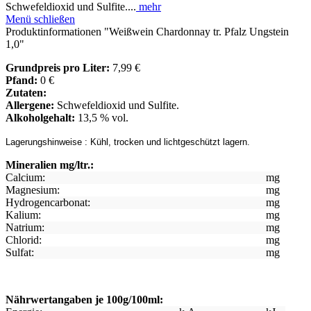
Schwefeldioxid und Sulfite....
mehr
Menü schließen
Produktinformationen "Weißwein Chardonnay tr. Pfalz Ungstein
1,0"
Grundpreis pro Liter:
7,99 €
Pfand:
0 €
Zutaten:
Allergene:
Schwefeldioxid und Sulfite.
Alkoholgehalt:
13,5 % vol.
Lagerungshinweise :
Kühl, trocken und lichtgeschützt lagern.
Mineralien mg/ltr.:
Calcium:
mg
Magnesium:
mg
Hydrogencarbonat:
mg
Kalium:
mg
Natrium:
mg
Chlorid:
mg
Sulfat:
mg
Nährwertangaben je 100g/100ml: