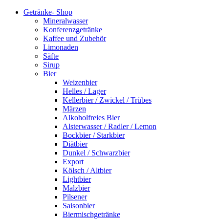
Getränke- Shop
Mineralwasser
Konferenzgetränke
Kaffee und Zubehör
Limonaden
Säfte
Sirup
Bier
Weizenbier
Helles / Lager
Kellerbier / Zwickel / Trübes
Märzen
Alkoholfreies Bier
Alsterwasser / Radler / Lemon
Bockbier / Starkbier
Diätbier
Dunkel / Schwarzbier
Export
Kölsch / Altbier
Lightbier
Malzbier
Pilsener
Saisonbier
Biermischgetränke