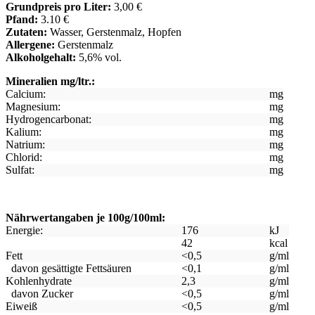
Grundpreis pro Liter:
3,00 €
Pfand:
3.10 €
Zutaten:
Wasser, Gerstenmalz, Hopfen
Allergene:
Gerstenmalz
Alkoholgehalt:
5,6% vol.
Mineralien mg/ltr.:
Calcium:
mg
Magnesium:
mg
Hydrogencarbonat:
mg
Kalium:
mg
Natrium:
mg
Chlorid:
mg
Sulfat:
mg
Nährwertangaben je 100g/100ml:
Energie:
176
kJ
42
kcal
Fett
<0,5
g/ml
davon gesättigte Fettsäuren
<0,1
g/ml
Kohlenhydrate
2,3
g/ml
davon Zucker
<0,5
g/ml
Eiweiß
<0,5
g/ml